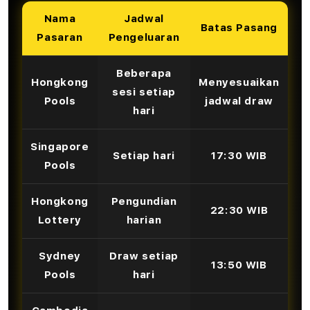
Nama
Jadwal
Batas Pasang
Pasaran
Pengeluaran
Beberapa
Hongkong
Menyesuaikan
sesi setiap
Pools
jadwal draw
hari
Singapore
Setiap hari
17:30 WIB
Pools
Hongkong
Pengundian
22:30 WIB
Lottery
harian
Sydney
Draw setiap
13:50 WIB
Pools
hari