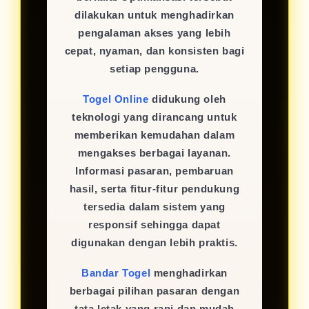
dilakukan untuk menghadirkan
pengalaman akses yang lebih
cepat, nyaman, dan konsisten bagi
setiap pengguna.
Togel Online
didukung oleh
teknologi yang dirancang untuk
memberikan kemudahan dalam
mengakses berbagai layanan.
Informasi pasaran, pembaruan
hasil, serta fitur-fitur pendukung
tersedia dalam sistem yang
responsif sehingga dapat
digunakan dengan lebih praktis.
Bandar Togel
menghadirkan
berbagai pilihan pasaran dengan
tata letak yang rapi dan mudah