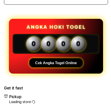
Decrease
Incr
quantity
quant
for
for
SRIWIJAYATOGEL
SRIW
:
:
Lobby
Lobb
ANGKA HOKI TOGEL
Bermain
Berm
Situs
Situs
Toto
Toto
0
0
0
0
Togel
Toge
Terpercaya
Terp
&
&
Link
Link
Cek Angka Togel Online
Agen
Agen
Toto
Toto
Macau
Maca
Resmi
Resm
Get it fast
Terbaru
Terb
2026
2026
Pickup
Loading store