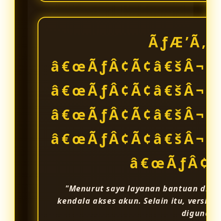
ÃƒÆ’Ã‚
â€œÃƒÂ¢Ã¢â€šÂ¬Ã
â€œÃƒÂ¢Ã¢â€šÂ¬Ã
â€œÃƒÂ¢Ã¢â€šÂ¬Ã
â€œÃƒÂ¢Ã¢â€šÂ¬Ã
â€œÃƒÂ¢Ã
"Menurut saya layanan bantuan di S
kendala akses akun. Selain itu, versi 
digunaka