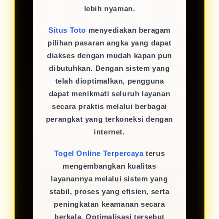
lebih nyaman.
Situs Toto
menyediakan beragam
pilihan pasaran angka yang dapat
diakses dengan mudah kapan pun
dibutuhkan. Dengan sistem yang
telah dioptimalkan, pengguna
dapat menikmati seluruh layanan
secara praktis melalui berbagai
perangkat yang terkoneksi dengan
internet.
Togel Online Terpercaya
terus
mengembangkan kualitas
layanannya melalui sistem yang
stabil, proses yang efisien, serta
peningkatan keamanan secara
berkala. Optimalisasi tersebut