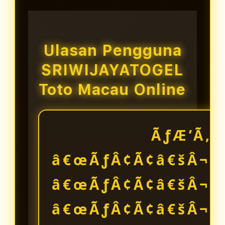
login, dan transaksi tetap berjalan
perangkat desktop maupun
populer seperti Toto Macau yang
registrasi melalui link resmi
stabil serta nyaman.
mobile.
banyak diminati oleh pemain togel
SRIWIJAYATOGEL dengan mengisi
online.
data yang diminta secara benar.
Ulasan Pengguna
Setelah proses verifikasi selesai,
SRIWIJAYATOGEL
akun dapat digunakan untuk
mengakses berbagai layanan yang
Toto Macau Online
tersedia.
ÃƒÆ’Ã‚
â€œÃƒÂ¢Ã¢â€šÂ¬Ã
â€œÃƒÂ¢Ã¢â€šÂ¬Ã
â€œÃƒÂ¢Ã¢â€šÂ¬Ã