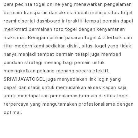
para pecinta togel online yang menawarkan pengalaman
bermain transparan dan akses mudah menuju situs togel
resmi disertai dashboard interaktif tempat pemain dapat
menikmati permainan toto togel dengan kenyamanan
maksimal. Beragam pilihan pasaran togel 4D terbaik dan
fitur modern kami sediakan disini, situs togel yang tidak
hanya menjadi tempat bermain tetapi juga memberi
panduan strategi menang bagi pemain untuk
meningkatkan peluang menang secara efektif.
SRIWIJAYATOGEL juga menyediakan link login yang
cepat dan stabil untuk memudahkan akses kapan saja
untuk mendapatkan pengalaman bermain di situs togel
terpercaya yang mengutamakan profesionalisme dengan
optimal.