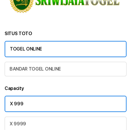
SITUS TOTO
TOGEL ONLINE
BANDAR TOGEL ONLINE
Capacity
X 999
X 9999