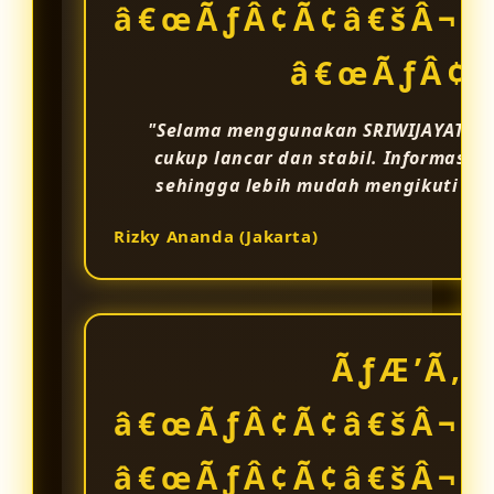
â€œÃƒÂ¢Ã¢â€šÂ¬Ã
â€œÃƒÂ¢Ã
"Selama menggunakan SRIWIJAYATOGE
cukup lancar dan stabil. Informasi 
sehingga lebih mudah mengikuti ha
Rizky Ananda (Jakarta)
ÃƒÆ’Ã‚
â€œÃƒÂ¢Ã¢â€šÂ¬Ã
â€œÃƒÂ¢Ã¢â€šÂ¬Ã