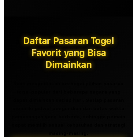
Daftar Pasaran Togel
Favorit yang Bisa
Dimainkan
Kami menyediakan berbagai pilihan pasaran
togel populer dari beberapa negara yang
dapat dimainkan setiap hari. Setiap pasaran
memiliki jadwal pengundian dan batas waktu
pemasangan yang berbeda, sehingga pemain
dapat memilih sesuai kebutuhan dan strategi
masing-masing.