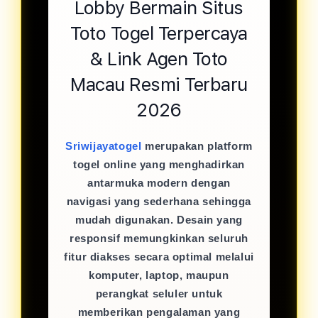
Lobby Bermain Situs
Toto Togel Terpercaya
& Link Agen Toto
Macau Resmi Terbaru
2026
Sriwijayatogel
merupakan platform
togel online yang menghadirkan
antarmuka modern dengan
navigasi yang sederhana sehingga
mudah digunakan. Desain yang
responsif memungkinkan seluruh
fitur diakses secara optimal melalui
komputer, laptop, maupun
perangkat seluler untuk
memberikan pengalaman yang