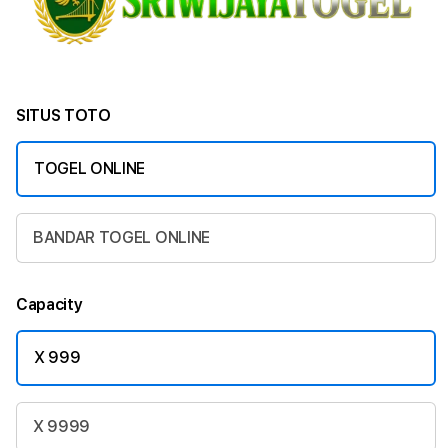
SITUS TOTO
TOGEL ONLINE
BANDAR TOGEL ONLINE
Capacity
X 999
X 9999