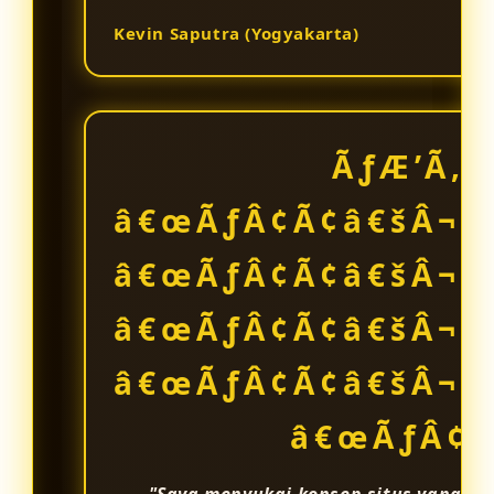
Kevin Saputra (Yogyakarta)
ÃƒÆ’Ã‚
â€œÃƒÂ¢Ã¢â€šÂ¬Ã
â€œÃƒÂ¢Ã¢â€šÂ¬Ã
â€œÃƒÂ¢Ã¢â€šÂ¬Ã
â€œÃƒÂ¢Ã¢â€šÂ¬Ã
â€œÃƒÂ¢Ã