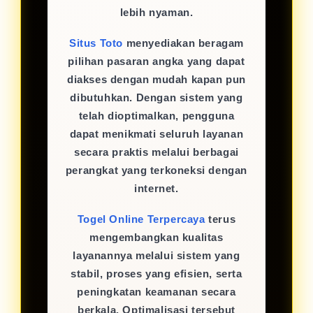
lebih nyaman.
Situs Toto
menyediakan beragam
pilihan pasaran angka yang dapat
diakses dengan mudah kapan pun
dibutuhkan. Dengan sistem yang
telah dioptimalkan, pengguna
dapat menikmati seluruh layanan
secara praktis melalui berbagai
perangkat yang terkoneksi dengan
internet.
Togel Online Terpercaya
terus
mengembangkan kualitas
layanannya melalui sistem yang
stabil, proses yang efisien, serta
peningkatan keamanan secara
berkala. Optimalisasi tersebut