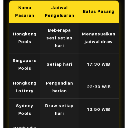
Nama
Jadwal
Batas Pasang
Pasaran
Pengeluaran
Beberapa
Hongkong
Menyesuaikan
sesi setiap
Pools
jadwal draw
hari
Singapore
Setiap hari
17:30 WIB
Pools
Hongkong
Pengundian
22:30 WIB
Lottery
harian
Sydney
Draw setiap
13:50 WIB
Pools
hari