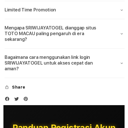
Limited Time Promotion
Mengapa SRIWIJAYATOGEL dianggap situs
TOTO MACAU paling pengaruh di era
sekarang?
Bagaimana cara menggunakan link login
SRIWIJAYATOGEL untuk akses cepat dan
aman?
Share
Panduan Registrasi Akun