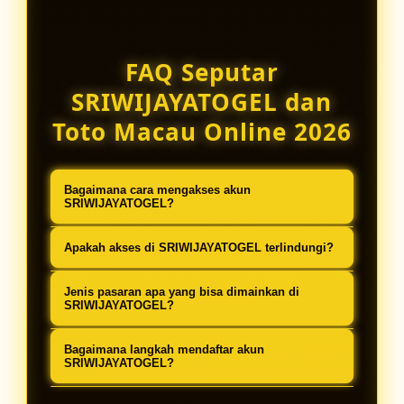
FAQ Seputar
SRIWIJAYATOGEL dan
Toto Macau Online 2026
Bagaimana cara mengakses akun
SRIWIJAYATOGEL?
Pengguna dapat mengunjungi
Apakah akses di SRIWIJAYATOGEL terlindungi?
tautan resmi SRIWIJAYATOGEL, lalu
SRIWIJAYATOGEL menerapkan
memasukkan username serta kata
Jenis pasaran apa yang bisa dimainkan di
sistem perlindungan digital untuk
SRIWIJAYATOGEL?
sandi yang sudah terdaftar.
membantu menjaga keamanan
Setelah berhasil masuk, seluruh
SRIWIJAYATOGEL menghadirkan
Bagaimana langkah mendaftar akun
data pengguna dan aktivitas akun.
fitur permainan dan layanan akun
beberapa pilihan permainan angka
SRIWIJAYATOGEL?
Sistem dibuat agar proses bermain,
dapat digunakan melalui
seperti 2D, 3D, 4D, serta pasaran
Calon pengguna dapat melakukan