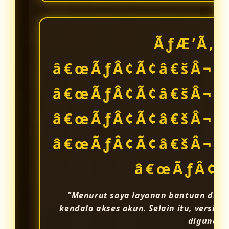
ÃƒÆ’Ã‚
â€œÃƒÂ¢Ã¢â€šÂ¬Ã
â€œÃƒÂ¢Ã¢â€šÂ¬Ã
â€œÃƒÂ¢Ã¢â€šÂ¬Ã
â€œÃƒÂ¢Ã¢â€šÂ¬Ã
â€œÃƒÂ¢Ã
"Menurut saya layanan bantuan di S
kendala akses akun. Selain itu, versi 
digunaka