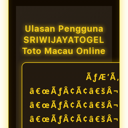
login, dan transaksi tetap berjalan
perangkat desktop maupun
populer seperti Toto Macau yang
registrasi melalui link resmi
stabil serta nyaman.
mobile.
banyak diminati oleh pemain togel
SRIWIJAYATOGEL dengan mengisi
online.
data yang diminta secara benar.
Ulasan Pengguna
Setelah proses verifikasi selesai,
SRIWIJAYATOGEL
akun dapat digunakan untuk
mengakses berbagai layanan yang
Toto Macau Online
tersedia.
ÃƒÆ’Ã‚
â€œÃƒÂ¢Ã¢â€šÂ¬Ã
â€œÃƒÂ¢Ã¢â€šÂ¬Ã
â€œÃƒÂ¢Ã¢â€šÂ¬Ã