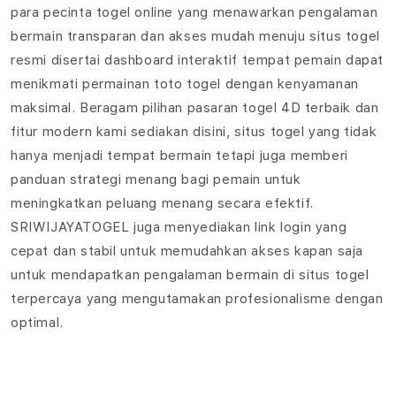
para pecinta togel online yang menawarkan pengalaman
bermain transparan dan akses mudah menuju situs togel
resmi disertai dashboard interaktif tempat pemain dapat
menikmati permainan toto togel dengan kenyamanan
maksimal. Beragam pilihan pasaran togel 4D terbaik dan
fitur modern kami sediakan disini, situs togel yang tidak
hanya menjadi tempat bermain tetapi juga memberi
panduan strategi menang bagi pemain untuk
meningkatkan peluang menang secara efektif.
SRIWIJAYATOGEL juga menyediakan link login yang
cepat dan stabil untuk memudahkan akses kapan saja
untuk mendapatkan pengalaman bermain di situs togel
terpercaya yang mengutamakan profesionalisme dengan
optimal.