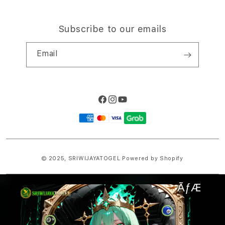
Subscribe to our emails
Email
Facebook
Instagram
YouTube
Payment
methods
© 2025,
SRIWIJAYATOGEL
Powered by Shopify
ÃƒÆ’Ã†â