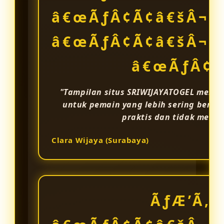
â€œÃƒÂ¢Ã¢â€šÂ¬Ã
â€œÃƒÂ¢Ã¢â€šÂ¬Ã
â€œÃƒÂ¢Ã
"Tampilan situs SRIWIJAYATOGEL menu
untuk pemain yang lebih sering berma
praktis dan tidak memb
Clara Wijaya (Surabaya)
ÃƒÆ’Ã‚