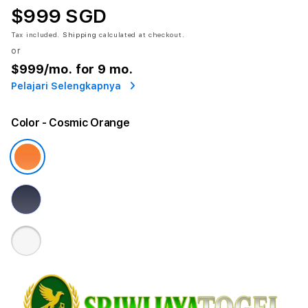
$999 SGD
Tax included.
Shipping
calculated at checkout.
or
$999
/mo. for 9 mo.
Pelajari Selengkapnya
Color
- Cosmic Orange