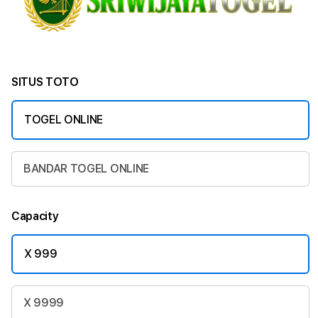
SITUS TOTO
TOGEL ONLINE
BANDAR TOGEL ONLINE
Capacity
X 999
X 9999