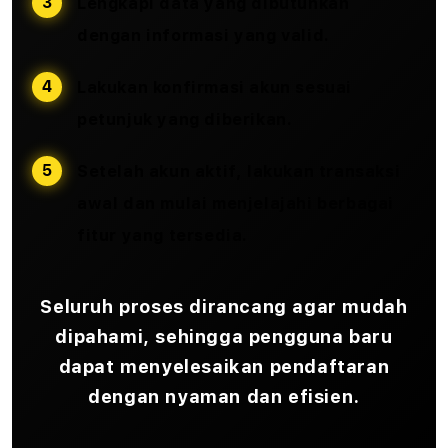
Lengkapi data yang dibutuhkan
dengan informasi yang valid.
Lakukan konfirmasi akun sesuai
petunjuk yang diberikan.
Setelah akun aktif, lakukan transaksi
awal dan mulai menjelajahi berbagai
fitur yang tersedia.
Seluruh proses dirancang agar mudah
dipahami, sehingga pengguna baru
dapat menyelesaikan pendaftaran
dengan nyaman dan efisien.