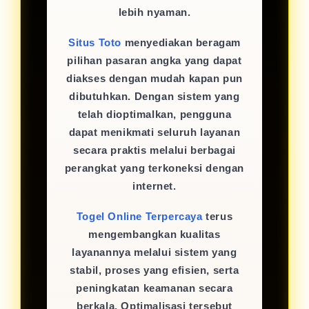
lebih nyaman.
Situs Toto
menyediakan beragam
pilihan pasaran angka yang dapat
diakses dengan mudah kapan pun
dibutuhkan. Dengan sistem yang
telah dioptimalkan, pengguna
dapat menikmati seluruh layanan
secara praktis melalui berbagai
perangkat yang terkoneksi dengan
internet.
Togel Online Terpercaya
terus
mengembangkan kualitas
layanannya melalui sistem yang
stabil, proses yang efisien, serta
peningkatan keamanan secara
berkala. Optimalisasi tersebut