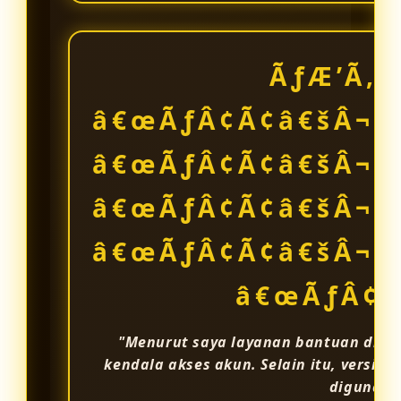
ÃƒÆ’Ã‚
â€œÃƒÂ¢Ã¢â€šÂ¬Ã
â€œÃƒÂ¢Ã¢â€šÂ¬Ã
â€œÃƒÂ¢Ã¢â€šÂ¬Ã
â€œÃƒÂ¢Ã¢â€šÂ¬Ã
â€œÃƒÂ¢Ã
"Menurut saya layanan bantuan di S
kendala akses akun. Selain itu, versi 
digunaka