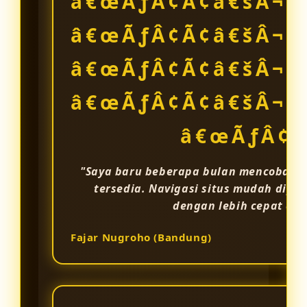
â€œÃƒÂ¢Ã¢â€šÂ¬Ã
â€œÃƒÂ¢Ã¢â€šÂ¬Ã
â€œÃƒÂ¢Ã¢â€šÂ¬Ã
â€œÃƒÂ¢Ã¢â€šÂ¬Ã
â€œÃƒÂ¢Ã
"Saya baru beberapa bulan mencoba pla
tersedia. Navigasi situs mudah dipa
dengan lebih cepat dib
Fajar Nugroho (Bandung)