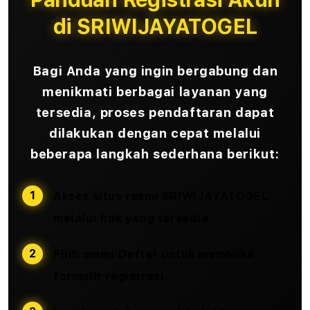
di SRIWIJAYATOGEL
Bagi Anda yang ingin bergabung dan
menikmati berbagai layanan yang
tersedia, proses pendaftaran dapat
dilakukan dengan cepat melalui
beberapa langkah sederhana berikut:
Akses situs resmi SRIWIJAYATOGEL
melalui link yang tersedia.
Pilih menu
Daftar
untuk membuka
formulir registrasi.